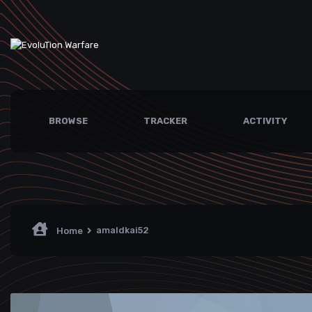
BROWSE
TRACKER
ACTIVITY
amaldkai52
Home