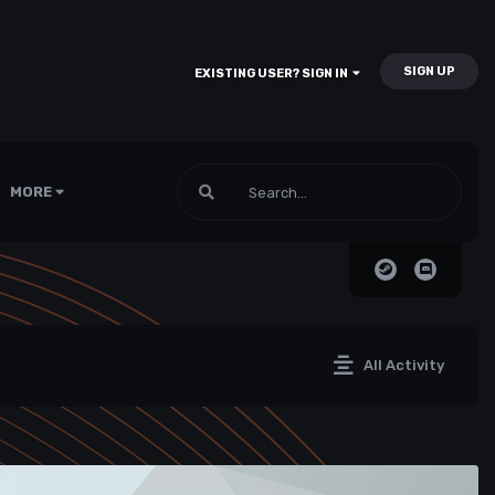
SIGN UP
EXISTING USER? SIGN IN
MORE
All Activity