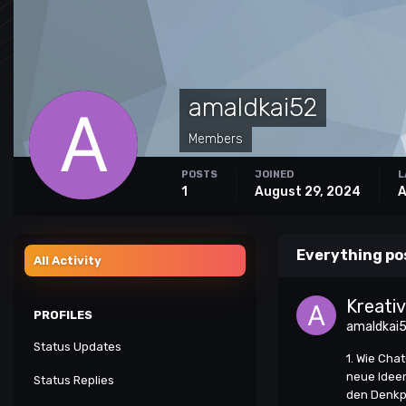
amaldkai52
Members
POSTS
JOINED
L
1
August 29, 2024
A
Everything po
All Activity
Kreati
PROFILES
amaldkai
Status Updates
1. Wie Cha
neue Ideen
Status Replies
den Denkpr